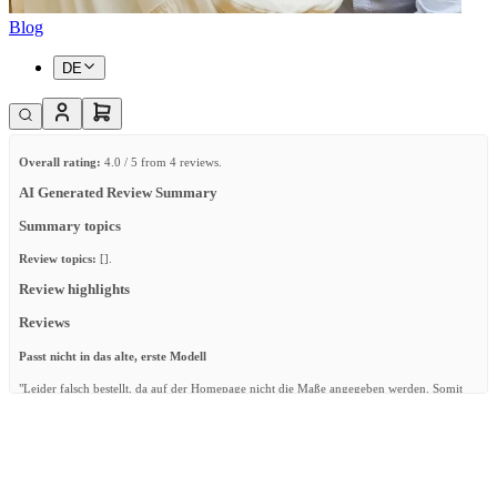
Blog
DE
Overall rating:
4.0 / 5 from 4 reviews.
AI Generated Review Summary
Summary topics
Review topics:
[].
Review highlights
Reviews
Passt nicht in das alte, erste Modell
"Leider falsch bestellt, da auf der Homepage nicht die Maße angegeben werden. Somit
Retoure auf eigene Kosten. Gute Qualität und zügige Sendung, aber halt zu groß für das
allererste Modell."
—
Kristina K.
(
3/5
)
Zu breit für älteres Model