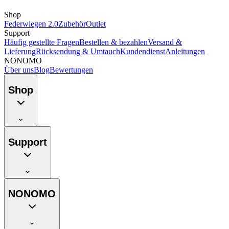
Shop
Federwiegen 2.0
Zubehör
Outlet
Support
Häufig gestellte Fragen
Bestellen & bezahlen
Versand &
Lieferung
Rücksendung & Umtauch
Kundendienst
Anleitungen
NONOMO
Über uns
Blog
Bewertungen
Shop
Support
NONOMO