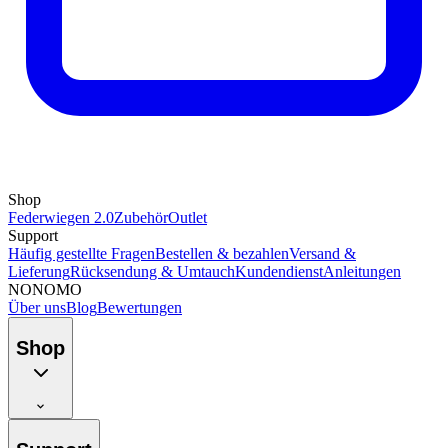
Shop
Federwiegen 2.0
Zubehör
Outlet
Support
Häufig gestellte Fragen
Bestellen & bezahlen
Versand &
Lieferung
Rücksendung & Umtauch
Kundendienst
Anleitungen
NONOMO
Über uns
Blog
Bewertungen
Shop